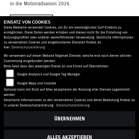
in die Motorradsaison 2026.
EINSATZ VON COOKIES
MEHR
Diese Webseite verwendet Cookies, um Dir ein bestmögliches Surf-Erlebnis zu
ermöglichen. Diese Daten werden erhoben und dienen nicht für die Erstellung von
Nutzungsprofilen oder anderer weiterführender Verwendung. Sämtliche Informationen
zu verwendeten Cookies und eingebundenen Diensten findest du
hier:
Datenschutzerklärung
Wir verwenden auf dieser Website folgende Dienste, welche erst nach deiner aktiven
Zustimmung eingebunden werden.
Motorrad Mayer |
Salzweger Str. 3 | 94034 Passau |
Bitte hake dazu den jeweiligen Dienst an und klicke auf Übernehmen:
Deutschland
Google Analytics und Google Tag Manager
AGB
|
Impressum
|
Datenschutz
|
Disclaimer
|
Google Maps und Youtube
Barrierefreiheit
|
Batterieverordnung
Optional kann mit Klick auf Alles akzeptieren der Nutzung aller Dienste zugestimmt
werden
Detailierte Informationen zu den verwendeten Cookies und deren Bedeutung findest du
Folgen Sie uns
in unserer Datenschutzerklärung:
Datenschutzerklärung
ÜBERNEHMEN
ALLES AKZEPTIEREN